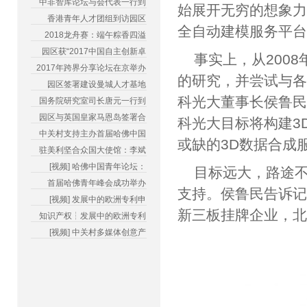
中非智库论坛与会代表一行到
始展开无穷的想象力。
香港青年人才团组到访园区
全自动建模服务平台
2018龙舟赛：端午粽香四溢
园区获“2017中国自主创新卓
事实上，从200
2017年跨界分享论坛在京举办
的研究，并尝试与
园区签署建设曼城人才基地
科光大董事长侯鲁民
国务院研究室司长唐元一行到
园区与英国皇家马恩岛签署合
科光大目标将构建3
中关村支持主办首届哈佛中国
或缺的3D数据合成
驻美利坚合众国大使馆：李斌
[视频] 哈佛中国青年论坛：
目标远大，路途不
首届哈佛青年峰会成功举办
支持。侯鲁民告诉记
[视频] 发展中的欧洲专利申
新三板挂牌企业，北
知识产权┆发展中的欧洲专利
[视频] 中关村多媒体创意产