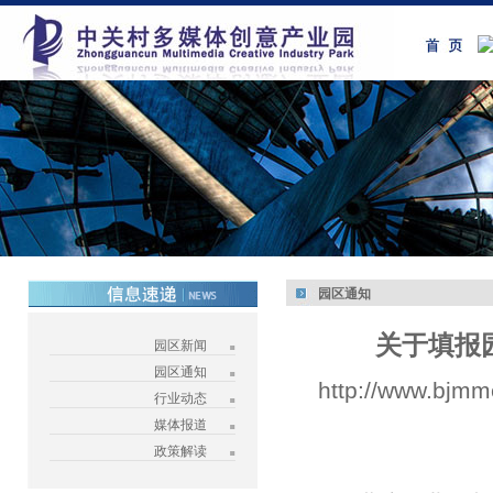
园区通知
关于填报
园区新闻
园区通知
http://www.bjmm
行业动态
媒体报道
政策解读