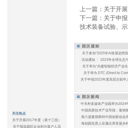
上一篇：
关于开展
下一篇：
关于申报
技术装备试验、示
关于参加“2025年AI发展趋势国
活动通知 ┆ 2023年全球生态与E
关于举办“共建智能经济产业生态
关于举办 DTC (Direct to Commu
关于申报2022年度高层次留学人
中关村多媒体产业园举办2024年
中国高新技术产业导报：曼彻斯特
关注热点
第六届曼彻斯特中国创新创业高峰
关于开展2017年度（第十三批）
海创园负责人应邀出席首届乡村儿
关于报送园区企业积分落户人员