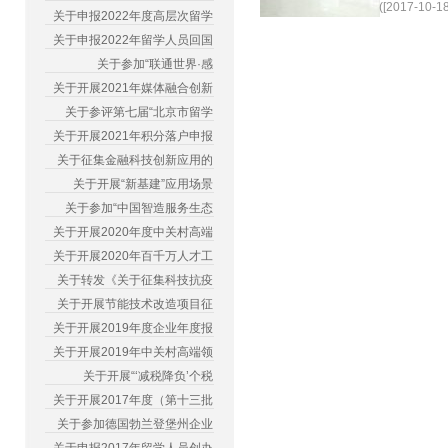
([2017-10-18
关于申报2022年度高层次留学
关于申报2022年留学人员回国
关于参加“联通世界·感
关于开展2021年媒体融合创新
关于参评第七届“北京市留学
关于开展2021年积分落户申报
关于征集金融科技创新应用的
关于开展“新基建”应用场景
关于参加“中国智造服务生态
关于开展2020年度中关村高端
关于开展2020年百千万人才工
关于转发《关于征集科技抗疫
关于开展节能技术改造项目征
关于开展2019年度企业年度报
关于开展2019年中关村高端领
关于开展“‘减税降负’个税
关于开展2017年度（第十三批
关于参加德国勃兰登堡州企业