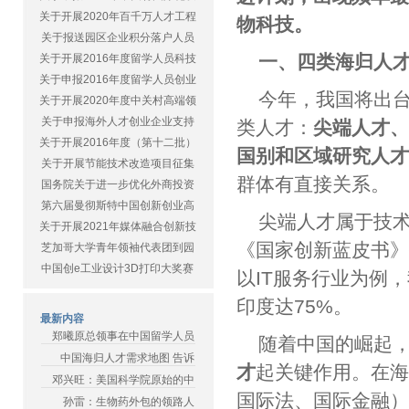
关于开展2020年百千万人才工程
物科技。
关于报送园区企业积分落户人员
一、四类海归人
关于开展2016年度留学人员科技
关于申报2016年度留学人员创业
今年，我国将出台
关于开展2020年度中关村高端领
关于申报海外人才创业企业支持
类人才：
尖端人才
关于开展2016年度（第十二批）
国别和区域研究人
关于开展节能技术改造项目征集
群体有直接关系。
国务院关于进一步优化外商投资
第六届曼彻斯特中国创新创业高
尖端人才属于技
关于开展2021年媒体融合创新技
《国家创新蓝皮书
芝加哥大学青年领袖代表团到园
中国创e工业设计3D打印大奖赛
以IT服务行业为例
印度达75%。
最新内容
郑曦原总领事在中国留学人员
随着中国的崛起
中国海归人才需求地图 告诉
才
起关键作用。在海
邓兴旺：美国科学院原始的中
国际法、国际金融
孙雷：生物药外包的领路人