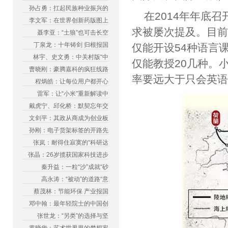
孙占勇：扛起民族种业振兴的
在2014年年底
李文军：在世界创新药版图上
求被屡次提及。目前
聂李亚：“土狼”也可击长空
丁泉龙：十年铸剑 归根报国
仅能开设54种语言
林宇、史文勇：中关村版“中
仅能教授20几种。
曹晓刚：豪腾嘉科的疯狂线路
率要远大于只会英语
程炳皓：让每位用户都开心
雷军：让“小米”重新解读中
戴虎宁、邱化桥：默契忘年交
文剑平：其政从商成为创业板
孙刚：电子货架标签的开路先
张岚：耐得住寂寞的“科研达
张晶：26岁揽获国家科技进步
秦升益：一粒“沙”成就“砂
高永涛：“被动”的道路“意
蔡茂林：节能环保 产业报国
邓中翰：最年轻院士的中国创
张世龙：“另类”的选择与坚