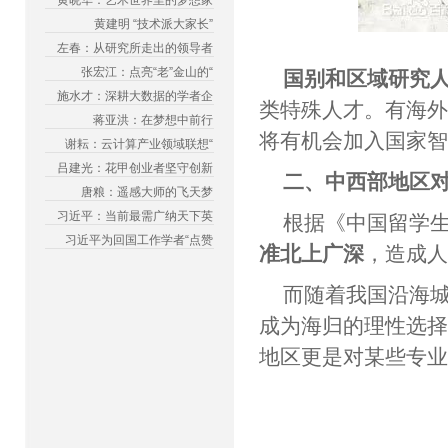
黄晓华：艺术世界里的梦想家
黄建明 “技术派大家长”
左春：从研究所走出的领导者
张宏江：点亮“老”金山的“
国别和区域研究
施水才：深耕大数据的学者企
类特殊人才。有海
蒋亚洪：在梦想中前行
将有机会加入国家
谢耘：云计算产业领域联想“
吕建光：花甲创业者坚守创新
二、中西部地区
唐粮：遥感大师的飞天梦
习近平：当前最需广纳天下英
根据《中国留学生
习近平为回国工作学者“点赞
准北上广深
，造成
而随着我国沿海
成为海归的理性选
地区更是对某些专