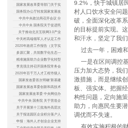
9.2%，快于城镇居
国家发展改革委等部门关于实
村人口饮水安全问题
国务院办公厅转发国家发展改
中共中央政治局召开会议 分
破，全面深化改革系
中共中央 国务院关于促进民
的目标提前实现。
关于推动北京互联网3.0产业
和汗水，坚定了我
中关村高端领军人才认定工作
2020年政府工作报告（文字实
过去一年，困难
多源汇聚，共筑数字化生态—
精准施策助力企业数字化转型
一是在区间调控
李克强主持召开国务院常务会
压力加大态势，我
2020年百千万人才工程市级人
激措施，而是继续
国家发改委首次明确“新基建
国家发展改革委创新和高技术
板、强实体。把握
国家发展改革委 中央网信办
构性问题，定向施
中共中央 国务院 关于营造企
助力，向惠民生要
关于开展第十三批海外高层次
调优而不失速。
关于报送园区企业积分落户人
申报：海外人才创业企业支持
有效实施积极的