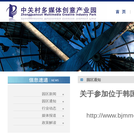
园区通知
关于参加位于韩国首尔
园区新闻
园区通知
行业动态
http://www.bjmm
媒体报道
政策解读