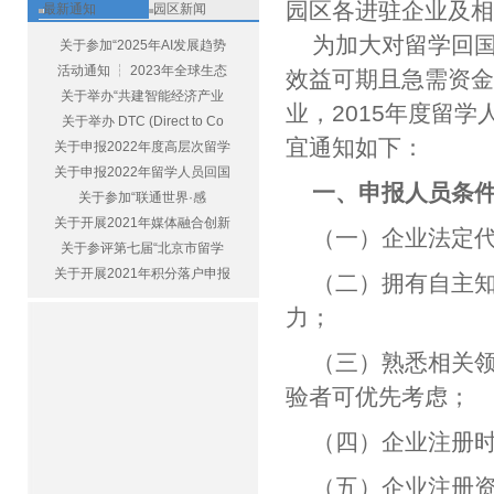
园区各进驻企业及
最新通知
园区新闻
为加大对留学回
关于参加“2025年AI发展趋势
活动通知 ┆ 2023年全球生态
效益可期且急需资
关于举办“共建智能经济产业
业，2015年度留
关于举办 DTC (Direct to Co
宜通知如下：
关于申报2022年度高层次留学
关于申报2022年留学人员回国
一、申报人员条
关于参加“联通世界·感
关于开展2021年媒体融合创新
（一）企业法定
关于参评第七届“北京市留学
关于开展2021年积分落户申报
（二）拥有自主
力；
（三）熟悉相关
验者可优先考虑；
（四）企业注册时
（五）企业注册资