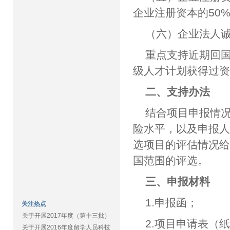
企业注册资本的50
（六）企业法人
重点支持近期回
级人才计划获得过
二、支持办法
结合项目申报情
险水平，以及申报
选项目的评估情况给
国范围的评选。
三、申报材料
1.申报函；
关注热点
关于开展2017年度（第十三批）
2.项目申请表（
关于开展2016年度留学人员科技