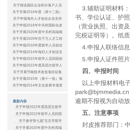
关于报送园区企业积分落户人员
3.辅助证明材料
关于开展2016年度（第十二批）
书、学位认证、护
关于申报海外人才创业企业支持
（营业执照、出资
关于申报2016年中关村国际化发
关于开展2020年度中关村高端领
完税证明等）。纸
关于开展2020年百千万人才工程
关于申报2016年度留学人员创业
4.申报人联络信
关于申报2014年海归人才创业支
5.申报人证件照
关于申报2022年留学人员回国创
关于申报2022年度高层次留学人
四、申报时间
关于开展节能技术改造项目征集
关于开展2015年（第十一批）海
以上申报材料电子版
关于申报2014年文化发展专项资
park@bjmmedia.cn
逾期不报视为自动
最新内容
关于申报2022年度高层次留学
五、注意事项
关于申报2022年留学人员回国
关于参评第七届“北京市留学
封皮推荐部门：
关于开展2020年度中关村高端