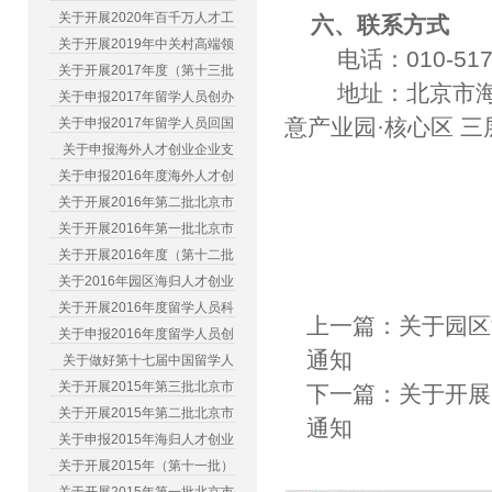
关于开展2020年百千万人才工
六、联系方式
关于开展2019年中关村高端领
电话：010-51709
关于开展2017年度（第十三批
地址：北京市海淀
关于申报2017年留学人员创办
意产业园·核心区 
关于申报2017年留学人员回国
关于申报海外人才创业企业支
关于申报2016年度海外人才创
关于开展2016年第二批北京市
关于开展2016年第一批北京市
关于开展2016年度（第十二批
关于2016年园区海归人才创业
关于开展2016年度留学人员科
上一篇：
关于园区
关于申报2016年度留学人员创
通知
关于做好第十七届中国留学人
关于开展2015年第三批北京市
下一篇：
关于开展
关于开展2015年第二批北京市
通知
关于申报2015年海归人才创业
关于开展2015年（第十一批）