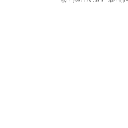
电话：（+86）10-51709191 地址：