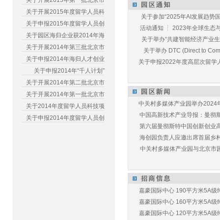
关于开展2015年第一批北京市
关于开展2015年度留学人员科
关于参加“2025年AI发展趋势国
关于申报2015年度留学人员创
活动通知 ┆ 2023年全球生态与E
关于园区海归企业获2014年海
关于举办“共建智能经济产业生态
关于开展2014年第三批北京市
关于举办 DTC (Direct to Commu
关于申报2014年海归人才创业
关于申报2022年度高层次留学人
关于申报2014年“千人计划”
关于开展2014年第二批北京市
关于开展2014年第一批北京市
中关村多媒体产业园举办2024年
关于2014年度留学人员科技项
中国高新技术产业导报：曼彻斯特
关于申报2014年度留学人员创
第六届曼彻斯特中国创新创业高峰
海创园负责人应邀出席首届乡村儿
中关村多媒体产业园与北京市园林
嘉豪国际中心 190平方米5A级纯
嘉豪国际中心 160平方米5A级纯
嘉豪国际中心 120平方米5A级纯