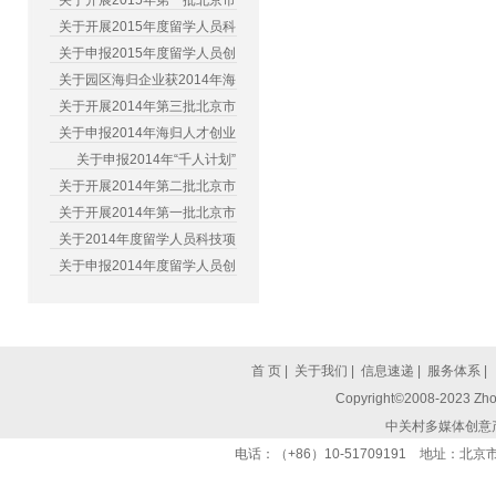
关于开展2015年第一批北京市
关于开展2015年度留学人员科
关于申报2015年度留学人员创
关于园区海归企业获2014年海
关于开展2014年第三批北京市
关于申报2014年海归人才创业
关于申报2014年“千人计划”
关于开展2014年第二批北京市
关于开展2014年第一批北京市
关于2014年度留学人员科技项
关于申报2014年度留学人员创
首 页
|
关于我们
|
信息速递
|
服务体系
|
Copyright©2008-2023 Zhon
中关村多媒体创意
电话：（+86）10-51709191 地址：