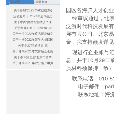
最新通知
园区新闻
园区各海归人才创
关于参加“2025年AI发展趋势
活动通知 ┆ 2023年全球生态
经审议通过，北
关于举办“共建智能经济产业
泛游时代科技发展
关于举办 DTC (Direct to Co
展有限公司、北京
关于申报2022年度高层次留学
关于申报2022年留学人员回国
金，拟支持额度详
关于参加“联通世界·感
现进行企业帐号
关于开展2021年媒体融合创新
关于参评第七届“北京市留学
息，并于10月29
关于开展2021年积分落户申报
质材料须保持一致
联系电话：010-51
电子邮件：park@b
联系地址：海淀区紫