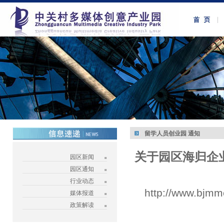
留学人员创业园 通知
关于园区海归企
园区新闻
园区通知
行业动态
http://www.bjmm
媒体报道
政策解读