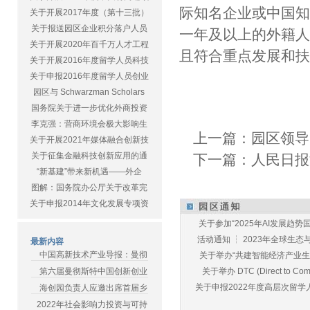
际知名企业或中国
关于开展2017年度（第十三批）
关于报送园区企业积分落户人员
一年及以上的外籍人
关于开展2020年百千万人才工程
且符合重点发展和
关于开展2016年度留学人员科技
关于申报2016年度留学人员创业
园区与 Schwarzman Scholars
国务院关于进一步优化外商投资
李克强：营商环境会极大影响生
上一篇：
园区领导
关于开展2021年媒体融合创新技
关于征集金融科技创新应用的通
下一篇：
人民日报
“新基建”带来新机遇——外企
图解：国务院办公厅关于改革完
关于申报2014年文化发展专项资
关于参加“2025年AI发展趋势国
活动通知 ┆ 2023年全球生态与E
最新内容
中国高新技术产业导报：曼彻
关于举办“共建智能经济产业生态
第六届曼彻斯特中国创新创业
关于举办 DTC (Direct to Commu
关于申报2022年度高层次留学人
海创园负责人应邀出席首届乡
2022年社会影响力投资与可持