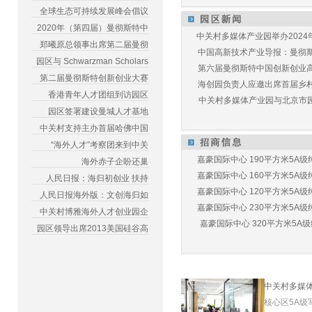
全球生态可持续发展峰会倡议
2020年（第四届）曼彻斯特中
中关村多媒体产业园举办2024年
郑曦原总领事出席第二届曼彻
中国高新技术产业导报：曼彻斯特
园区与 Schwarzman Scholars
第六届曼彻斯特中国创新创业高峰
第二届曼彻斯特创新创业大赛
海创园负责人应邀出席首届乡村儿
香港青年人才团组到访园区
中关村多媒体产业园与北京市园林
园区签署建设曼城人才基地
中关村支持主办首届哈佛中国
“海外人才”考察团来到中关
嘉豪国际中心 190平方米5A级纯
海外赤子企盼还巢
嘉豪国际中心 160平方米5A级纯
人民日报：海归初创业 扶持
嘉豪国际中心 120平方米5A级纯
人民日报海外版：文创海归如
嘉豪国际中心 230平方米5A级纯
中关村博雅海外人才创业园企
嘉豪国际中心 320平方米5A级纯
园区领导出席2013美国硅谷高
中关村多媒
核心区5A级