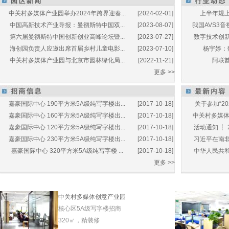
中关村多媒体产业园举办2024年跨界迎春...
[2024-02-01]
上半年规上
中国高新技术产业导报：曼彻斯特中国双...
[2023-08-07]
我国AVS3音
第六届曼彻斯特中国创新创业高峰论坛暨...
[2023-07-27]
数字技术创新
海创园负责人应邀出席首届乡村儿童电影...
[2023-07-10]
杨宇婷：
中关村多媒体产业园与北京市园林绿化局...
[2022-11-21]
阿联酋
更多 >>
嘉豪国际中心 190平方米5A级纯写字楼出...
[2017-10-18]
关于参加“20
嘉豪国际中心 160平方米5A级纯写字楼出...
[2017-10-18]
中关村多媒体产
嘉豪国际中心 120平方米5A级纯写字楼出...
[2017-10-18]
活动通知 ┆ 
嘉豪国际中心 230平方米5A级纯写字楼出...
[2017-10-18]
习近平在南非
嘉豪国际中心 320平方米5A级纯写字楼 ...
[2017-10-18]
中华人民共和
更多 >>
中关村多媒体创意产业园
核心区5A级写字楼招商
320㎡，精装修