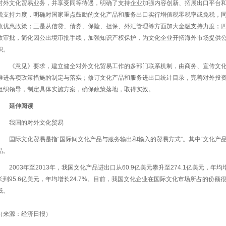
对外文化贸易业务，并享受同等待遇，明确了支持企业加强内容创新、拓展出口平台
税支持力度，明确对国家重点鼓励的文化产品和服务出口实行增值税零税率或免税，
收优惠政策；三是从信贷、债券、保险、担保、外汇管理等方面加大金融支持力度；
政审批，简化因公出境审批手续，加强知识产权保护，为文化企业开拓海外市场提供
织。
《意见》要求，建立健全对外文化贸易工作的多部门联系机制，由商务、宣传文
推进各项政策措施的制定与落实；修订文化产品和服务进出口统计目录，完善对外投
组织领导，制定具体实施方案，确保政策落地，取得实效。
延伸阅读
我国的对外文化贸易
国际文化贸易是指“国际间文化产品与服务输出和输入的贸易方式”。其中“文化产
品。
2003年至2013年，我国文化产品进出口从60.9亿美元攀升至274.1亿美元，年均
长到95.6亿美元，年均增长24.7%。目前，我国文化企业在国际文化市场所占的份
低。
（来源：经济日报）