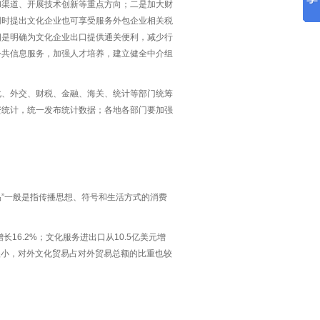
和渠道、开展技术创新等重点方向；二是加大财
同时提出文化企业也可享受服务外包企业相关税
四是明确为文化企业出口提供通关便利，减少行
公共信息服务，加强人才培养，建立健全中介组
化、外交、财税、金融、海关、统计等部门统筹
资统计，统一发布统计数据；各地各部门要加强
品”一般是指传播思想、符号和生活方式的消费
增长16.2%；文化服务进出口从10.5亿美元增
额很小，对外文化贸易占对外贸易总额的比重也较