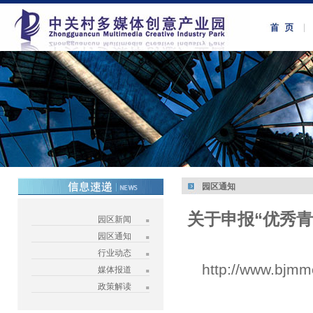
园区通知
关于申报“优秀青
园区新闻
园区通知
行业动态
http://www.bjmm
媒体报道
政策解读