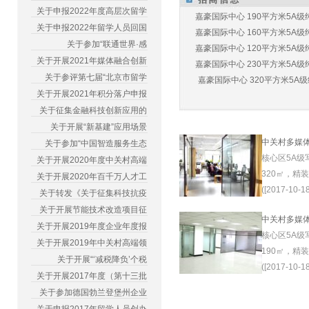
关于申报2022年度高层次留学
嘉豪国际中心 190平方米5A级纯
关于申报2022年留学人员回国
嘉豪国际中心 160平方米5A级纯
关于参加“联通世界·感
嘉豪国际中心 120平方米5A级纯
关于开展2021年媒体融合创新
嘉豪国际中心 230平方米5A级纯
关于参评第七届“北京市留学
嘉豪国际中心 320平方米5A级纯
关于开展2021年积分落户申报
关于征集金融科技创新应用的
关于开展“新基建”应用场景
中关村多媒
关于参加“中国智造服务生态
核心区5A级
关于开展2020年度中关村高端
320㎡，精
关于开展2020年百千万人才工
([2017-10-18
关于转发《关于征集科技抗疫
关于开展节能技术改造项目征
中关村多媒
关于开展2019年度企业年度报
核心区5A级
关于开展2019年中关村高端领
190㎡，精
关于开展“‘减税降负’个税
([2017-10-18
关于开展2017年度（第十三批
关于参加德国勃兰登堡州企业