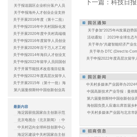
下一篇：
科技日报
关于报送园区企业积分落户人员
关于申报海外人才创业企业支持
关于开展2016年度（第十二批）
关于申报2016年中关村国际化发
关于参加“2025年AI发展趋势国
关于开展2020年度中关村高端领
活动通知 ┆ 2023年全球生态与E
关于申报2016年度留学人员创业
关于举办“共建智能经济产业生态
关于开展2020年百千万人才工程
关于举办 DTC (Direct to Commu
关于申报2014年海归人才创业支
关于申报2022年度高层次留学人
关于申报2022年留学人员回国创
关于开展节能技术改造项目征集
关于申报2022年度高层次留学人
关于开展2015年（第十一批）海
中关村多媒体产业园举办2024年
第六届曼彻斯特中国创新创业高
中国高新技术产业导报：曼彻斯特
第六届曼彻斯特中国创新创业高峰
海创园负责人应邀出席首届乡村儿
最新内容
海淀园获批国家自主创新示范
中关村多媒体产业园与北京市园林
北京电视台《北京新闻》：中
中关村迈向全球科技创新中心
海淀区建设中关村国家自主创