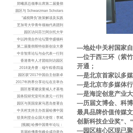
郑曦原总领事出席第二届曼彻
园区与 Schwarzman Scholars
“减税降负”政策解读及实践
芝加哥大学青年领袖代表团到
园区访问芬兰阿尔托大学
中以跨境合作论坛暨华盛顿科
第二届曼彻斯特创新创业大赛
―地处中关村国家自
中非智库论坛与会代表一行到
―位于西三环（紫
香港青年人才团组到访园区
开通；
2018龙舟赛：端午粽香四溢
―是北京首家以多
园区获“2017中国自主创新卓
2017年跨界分享论坛在京举办
―是北京市多媒体
园区签署建设曼城人才基地
―是海淀创意产业
国务院研究室司长唐元一行到
―历届文博会、科博
园区与英国皇家马恩岛签署合
中关村支持主办首届哈佛中国
最具品牌价值传媒文
驻美利坚合众国大使馆：李斌
创新科技企业奖”、
[视频] 哈佛中国青年论坛：
―园区核心区现已聚
首届哈佛青年峰会成功举办