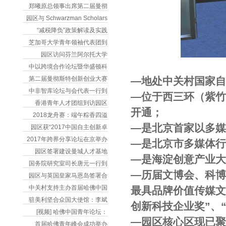
郑曦原总领事出席第二届曼彻
园区与 Schwarzman Scholars
“减税降负”政策解读及实践
芝加哥大学青年领袖代表团到
园区访问芬兰阿尔托大学
中以跨境合作论坛暨华盛顿科
第二届曼彻斯特创新创业大赛
―地处中关村国家自
中非智库论坛与会代表一行到
―位于西三环（紫
香港青年人才团组到访园区
开通；
2018龙舟赛：端午粽香四溢
―是北京首家以多
园区获“2017中国自主创新卓
2017年跨界分享论坛在京举办
―是北京市多媒体
园区签署建设曼城人才基地
―是海淀创意产业
国务院研究室司长唐元一行到
―历届文博会、科博
园区与英国皇家马恩岛签署合
中关村支持主办首届哈佛中国
最具品牌价值传媒文
驻美利坚合众国大使馆：李斌
创新科技企业奖”、
[视频] 哈佛中国青年论坛：
―园区核心区现已聚
首届哈佛青年峰会成功举办