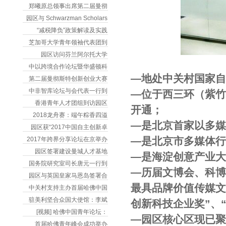
郑曦原总领事出席第二届曼彻
园区与 Schwarzman Scholars
“减税降负”政策解读及实践
芝加哥大学青年领袖代表团到
园区访问芬兰阿尔托大学
中以跨境合作论坛暨华盛顿科
―地处中关村国家自
第二届曼彻斯特创新创业大赛
中非智库论坛与会代表一行到
―位于西三环（紫
香港青年人才团组到访园区
开通；
2018龙舟赛：端午粽香四溢
―是北京首家以多
园区获“2017中国自主创新卓
―是北京市多媒体
2017年跨界分享论坛在京举办
园区签署建设曼城人才基地
―是海淀创意产业
国务院研究室司长唐元一行到
―历届文博会、科博
园区与英国皇家马恩岛签署合
最具品牌价值传媒文
中关村支持主办首届哈佛中国
驻美利坚合众国大使馆：李斌
创新科技企业奖”、
[视频] 哈佛中国青年论坛：
―园区核心区现已聚
首届哈佛青年峰会成功举办