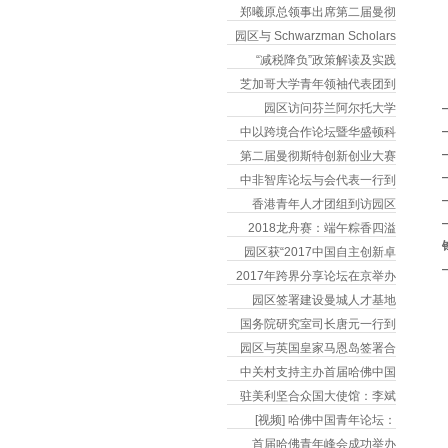
郑曦原总领事出席第二届曼彻
园区与 Schwarzman Scholars
“减税降负”政策解读及实践
芝加哥大学青年领袖代表团到
园区访问芬兰阿尔托大学
中以跨境合作论坛暨华盛顿科
第二届曼彻斯特创新创业大赛
中非智库论坛与会代表一行到
香港青年人才团组到访园区
2018龙舟赛：端午粽香四溢
园区获“2017中国自主创新卓
2017年跨界分享论坛在京举办
园区签署建设曼城人才基地
国务院研究室司长唐元一行到
园区与英国皇家马恩岛签署合
中关村支持主办首届哈佛中国
驻美利坚合众国大使馆：李斌
[视频] 哈佛中国青年论坛：
首届哈佛青年峰会成功举办