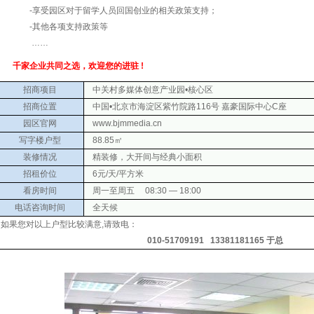
-享受园区对于留学人员回国创业的相关政策支持；
-其他各项支持政策等
……
千家企业共同之选，欢迎您的进驻 !
招商项目
中关村多媒体创意产业园•核心区
招商位置
中国•北京市海淀区紫竹院路116号 嘉豪国际中心C座
园区官网
www.bjmmedia.cn
写字楼户型
88.85㎡
装修情况
精装修，大开间与经典小面积
招租价位
6元/天/平方米
看房时间
周一至周五 08:30 — 18:00
电话咨询时间
全天候
如果您对以上户型比较满意,请致
电：
010-51709191
13381181165
于总