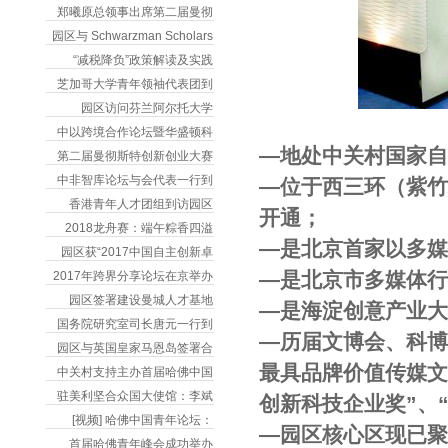
郑曦原总领事出席第二届曼彻
园区与 Schwarzman Scholars
“减税降负”政策解读及实践
芝加哥大学青年领袖代表团到
园区访问芬兰阿尔托大学
中以跨境合作论坛暨华盛顿科
―地处中关村国家自
第二届曼彻斯特创新创业大赛
中非智库论坛与会代表一行到
―位于西三环（紫
香港青年人才团组到访园区
开通；
2018龙舟赛：端午粽香四溢
―是北京首家以多
园区获“2017中国自主创新卓
―是北京市多媒体
2017年跨界分享论坛在京举办
园区签署建设曼城人才基地
―是海淀创意产业
国务院研究室司长唐元一行到
―历届文博会、科博
园区与英国皇家马恩岛签署合
最具品牌价值传媒文
中关村支持主办首届哈佛中国
驻美利坚合众国大使馆：李斌
创新科技企业奖”、
[视频] 哈佛中国青年论坛：
―园区核心区现已聚
首届哈佛青年峰会成功举办