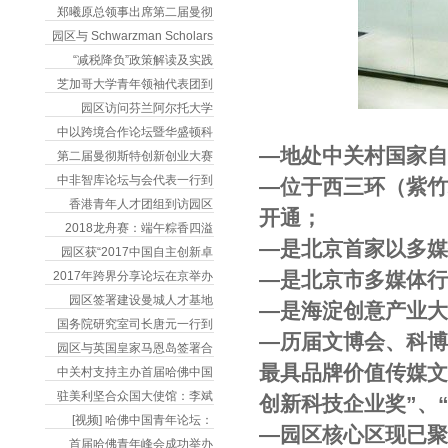
郑曦原总领事出席第二届曼彻
园区与 Schwarzman Scholars
“减税降负”政策解读及实践
芝加哥大学青年领袖代表团到
园区访问芬兰阿尔托大学
中以跨境合作论坛暨华盛顿科
―地处中关村国家自
第二届曼彻斯特创新创业大赛
中非智库论坛与会代表一行到
―位于西三环（紫
香港青年人才团组到访园区
开通；
2018龙舟赛：端午粽香四溢
―是北京首家以多
园区获“2017中国自主创新卓
―是北京市多媒体
2017年跨界分享论坛在京举办
园区签署建设曼城人才基地
―是海淀创意产业
国务院研究室司长唐元一行到
―历届文博会、科博
园区与英国皇家马恩岛签署合
最具品牌价值传媒文
中关村支持主办首届哈佛中国
驻美利坚合众国大使馆：李斌
创新科技企业奖”、
[视频] 哈佛中国青年论坛：
―园区核心区现已聚
首届哈佛青年峰会成功举办