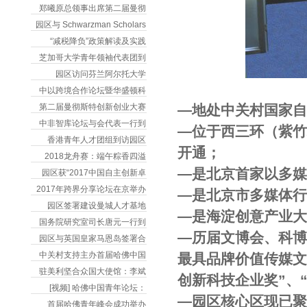
郑曦原总领事出席第二届曼彻
园区与 Schwarzman Scholars
“减税降负”政策解读及实践
芝加哥大学青年领袖代表团到
园区访问芬兰阿尔托大学
中以跨境合作论坛暨华盛顿科
第二届曼彻斯特创新创业大赛
―地处中关村国家自
中非智库论坛与会代表一行到
―位于西三环（紫
香港青年人才团组到访园区
开通；
2018龙舟赛：端午粽香四溢
―是北京首家以多
园区获“2017中国自主创新卓
2017年跨界分享论坛在京举办
―是北京市多媒体
园区签署建设曼城人才基地
―是海淀创意产业
国务院研究室司长唐元一行到
―历届文博会、科博
园区与英国皇家马恩岛签署合
中关村支持主办首届哈佛中国
最具品牌价值传媒文
驻美利坚合众国大使馆：李斌
创新科技企业奖”、
[视频] 哈佛中国青年论坛：
―园区核心区现已聚
首届哈佛青年峰会成功举办