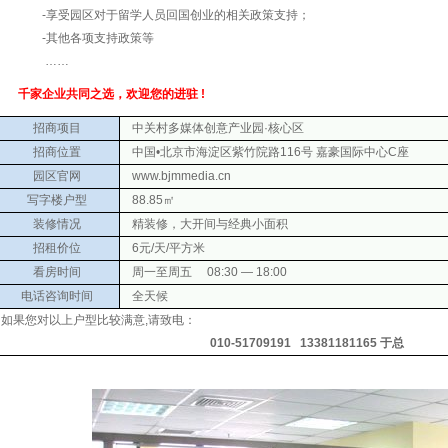
-享受园区对于留学人员回国创业的相关政策支持；
-其他各项支持政策等
……
千家企业共同之选，欢迎您的进驻 !
招商项目
中关村多媒体创意产业园·核心区
招商位置
中国•北京市海淀区紫竹院路116号 嘉豪国际中心C座
园区官网
www.bjmmedia.cn
写字楼户型
88.85㎡
装修情况
精装修，大开间与经典小面积
招租价位
6元/天/平方米
看房时间
周一至周五 08:30 — 18:00
电话咨询时间
全天候
如果您对以上户型比较满意,请致
电：
010-51709191
13381181165
于总