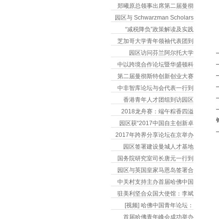
郑曦原总领事出席第二届曼彻
园区与 Schwarzman Scholars
“减税降负”政策解读及实践
芝加哥大学青年领袖代表团到
园区访问芬兰阿尔托大学
中以跨境合作论坛暨华盛顿科
第二届曼彻斯特创新创业大赛
中非智库论坛与会代表一行到
香港青年人才团组到访园区
2018龙舟赛：端午粽香四溢
园区获“2017中国自主创新卓
2017年跨界分享论坛在京举办
园区签署建设曼城人才基地
国务院研究室司长唐元一行到
园区与英国皇家马恩岛签署合
中关村支持主办首届哈佛中国
驻美利坚合众国大使馆：李斌
[视频] 哈佛中国青年论坛：
首届哈佛青年峰会成功举办