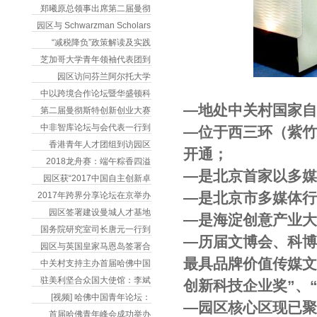
郑曦原总领事出席第二届曼彻
园区与 Schwarzman Scholars
“减税降负”政策解读及实践
芝加哥大学青年领袖代表团到
园区访问芬兰阿尔托大学
中以跨境合作论坛暨华盛顿科
―地处中关村国家自
第二届曼彻斯特创新创业大赛
中非智库论坛与会代表一行到
―位于西三环（紫
香港青年人才团组到访园区
开通；
2018龙舟赛：端午粽香四溢
―是北京首家以多
园区获“2017中国自主创新卓
―是北京市多媒体
2017年跨界分享论坛在京举办
园区签署建设曼城人才基地
―是海淀创意产业
国务院研究室司长唐元一行到
―历届文博会、科博
园区与英国皇家马恩岛签署合
最具品牌价值传媒文
中关村支持主办首届哈佛中国
驻美利坚合众国大使馆：李斌
创新科技企业奖”、
[视频] 哈佛中国青年论坛：
―园区核心区现已聚
首届哈佛青年峰会成功举办