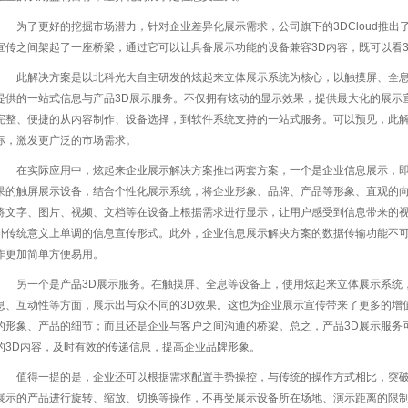
为了更好的挖掘市场潜力，针对企业差异化展示需求，公司旗下的3DCloud推
宣传之间架起了一座桥梁，通过它可以让具备展示功能的设备兼容3D内容，既可以看
此解决方案是以北科光大自主研发的炫起来立体展示系统为核心，以触摸屏、全
提供的一站式信息与产品3D展示服务。不仅拥有炫动的显示效果，提供最大化的展示
完整、便捷的从内容制作、设备选择，到软件系统支持的一站式服务。可以预见，此
标，激发更广泛的市场需求。
在实际应用中，炫起来企业展示解决方案推出两套方案，一个是企业信息展示，
果的触屏展示设备，结合个性化展示系统，将企业形象、品牌、产品等形象、直观的
将文字、图片、视频、文档等在设备上根据需求进行显示，让用户感受到信息带来的
补传统意义上单调的信息宣传形式。此外，企业信息展示解决方案的数据传输功能不
作更加简单方便易用。
另一个是产品3D展示服务。在触摸屏、全息等设备上，使用炫起来立体展示系统
息、互动性等方面，展示出与众不同的3D效果。这也为企业展示宣传带来了更多的增
的形象、产品的细节；而且还是企业与客户之间沟通的桥梁。总之，产品3D展示服务
的3D内容，及时有效的传递信息，提高企业品牌形象。
值得一提的是，企业还可以根据需求配置手势操控，与传统的操作方式相比，突
展示的产品进行旋转、缩放、切换等操作，不再受展示设备所在场地、演示距离的限