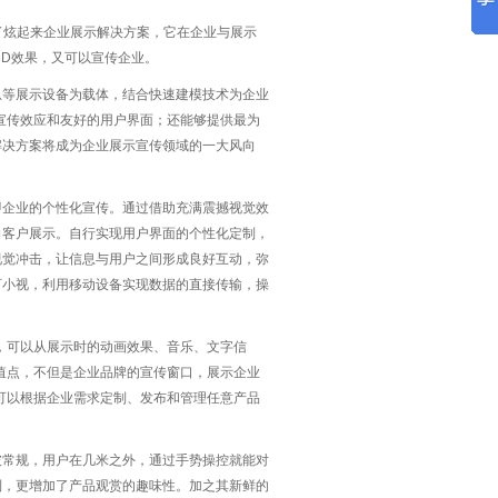
出了炫起来企业展示解决方案，它在企业与展示
3D效果，又可以宣传企业。
息等展示设备为载体，结合快速建模技术为企业
宣传效应和友好的用户界面；还能够提供最为
解决方案将成为企业展示宣传领域的一大风向
即企业的个性化宣传。通过借助充满震撼视觉效
向客户展示。自行实现用户界面的个性化定制，
视觉冲击，让信息与用户之间形成良好互动，弥
可小视，利用移动设备实现数据的直接传输，操
，可以从展示时的动画效果、音乐、文字信
值点，不但是企业品牌的宣传窗口，展示企业
可以根据企业需求定制、发布和管理任意产品
破常规，用户在几米之外，通过手势操控就能对
制，更增加了产品观赏的趣味性。加之其新鲜的