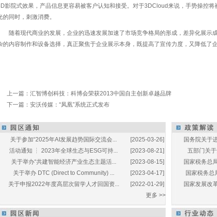
3D影院式效果，产品信息更容易被客户认知和接受。对于3DCloud来说，手势操控
光的同时，刺激消费。
随着现代商业的发展，企业的迅速发展加速了市场竞争格局的形成，差异化展示成为
杂的内容制作和设备选择，真正聚焦于企业展示本身，既提高了宣传力度，又降低了
上一篇：
汇智博创科技：科博会荣获2013中国自主创新卓越品牌
下一篇：
安沃传媒：“凤凰”系统正式发布
关于参加“2025年AI发展趋势国际交流会...
[2025-03-26]
国务院关于进
活动通知 ┆ 2023年全球生态与ESG可持...
[2023-08-21]
五部门关于开
关于举办“共建智能经济产业生态主题活...
[2023-08-15]
国家税务总局
关于举办 DTC (Direct to Community) ...
[2023-04-17]
国家税务总局
关于申报2022年度高层次留学人才回国资...
[2022-01-29]
国家发展改革
更多 >>