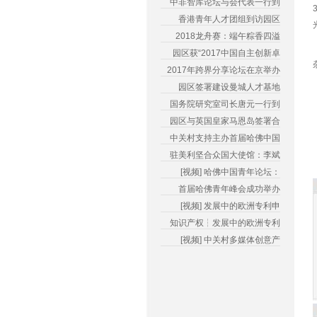
中非智库论坛与会代表一行到
香港青年人才团组到访园区
2018龙舟赛：端午粽香四溢
园区获“2017中国自主创新卓
2017年跨界分享论坛在京举办
园区签署建设曼城人才基地
国务院研究室司长唐元一行到
园区与英国皇家马恩岛签署合
中关村支持主办首届哈佛中国
驻美利坚合众国大使馆：李斌
[视频] 哈佛中国青年论坛：
首届哈佛青年峰会成功举办
[视频] 发展中的欧洲专利申
知识产权┆发展中的欧洲专利
[视频] 中关村多媒体创意产