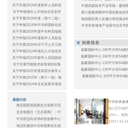
关于开展2016年度留学人员科技
中国高新技术产业导报：曼彻斯特
关于申报海外人才创业企业支持
第六届曼彻斯特中国创新创业高峰
关于开展2016年度（第十二批）
海创园负责人应邀出席首届乡村儿
关于申报2016年中关村国际化发
中关村多媒体产业园与北京市园林
关于开展2020年度中关村高端领
关于申报2016年度留学人员创业
关于开展2020年百千万人才工程
嘉豪国际中心 190平方米5A级纯
关于申报2014年海归人才创业支
嘉豪国际中心 160平方米5A级纯
关于申报2022年留学人员回国创
嘉豪国际中心 120平方米5A级纯
关于开展节能技术改造项目征集
嘉豪国际中心 230平方米5A级纯
关于申报2022年度高层次留学人
嘉豪国际中心 320平方米5A级纯
关于开展2015年（第十一批）海
关于申报2014年文化发展专项资
最新内容
中关村多媒
海淀园获批国家自主创新示范
核心区5A级
北京电视台《北京新闻》：中
320㎡，精
中关村迈向全球科技创新中心
([2017-10-18
海淀区建设中关村国家自主创