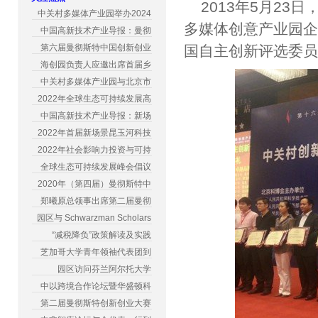
2013年5月2
中关村多媒体产业园举办2024
多媒体创意产业园企
中国高新技术产业导报：曼彻
第六届曼彻斯特中国创新创业
国自主创新评选委员
海创园负责人应邀出席首届乡
中关村多媒体产业园与北京市
2022年全球生态可持续发展高
中国高新技术产业导报：新场
2022年首届新场景昆玉河科技
2022年社会影响力投资与可持
全球生态可持续发展峰会倡议
2020年（第四届）曼彻斯特中
郑曦原总领事出席第二届曼彻
园区与 Schwarzman Scholars
“减税降负”政策解读及实践
芝加哥大学青年领袖代表团到
园区访问芬兰阿尔托大学
中以跨境合作论坛暨华盛顿科
第二届曼彻斯特创新创业大赛