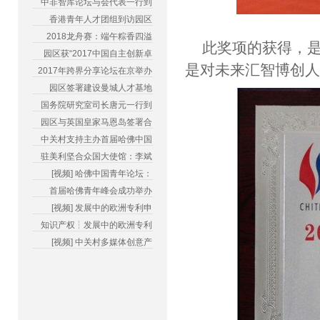
中非智库论坛与会代表一行到
香港青年人才团组到访园区
2018龙舟赛：端午粽香四溢
此奖项的获得，
园区获“2017中国自主创新卓
是对未来汇智博创
2017年跨界分享论坛在京举办
园区签署建设曼城人才基地
国务院研究室司长唐元一行到
园区与英国皇家马恩岛签署合
中关村支持主办首届哈佛中国
驻美利坚合众国大使馆：李斌
[视频] 哈佛中国青年论坛：
首届哈佛青年峰会成功举办
[视频] 发展中的欧洲专利申
知识产权┆发展中的欧洲专利
[视频] 中关村多媒体创意产