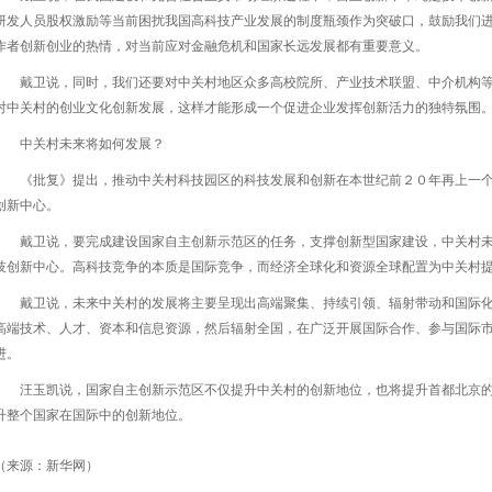
研发人员股权激励等当前困扰我国高科技产业发展的制度瓶颈作为突破口，鼓励我们
作者创新创业的热情，对当前应对金融危机和国家长远发展都有重要意义。
戴卫说，同时，我们还要对中关村地区众多高校院所、产业技术联盟、中介机构
对中关村的创业文化创新发展，这样才能形成一个促进企业发挥创新活力的独特氛围
中关村未来将如何发展？
《批复》提出，推动中关村科技园区的科技发展和创新在本世纪前２０年再上一
创新中心。
戴卫说，要完成建设国家自主创新示范区的任务，支撑创新型国家建设，中关村
技创新中心。高科技竞争的本质是国际竞争，而经济全球化和资源全球配置为中关村
戴卫说，未来中关村的发展将主要呈现出高端聚集、持续引领、辐射带动和国际
高端技术、人才、资本和信息资源，然后辐射全国，在广泛开展国际合作、参与国际
进。
汪玉凯说，国家自主创新示范区不仅提升中关村的创新地位，也将提升首都北京的
升整个国家在国际中的创新地位。
（来源：新华网）