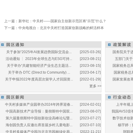
上一篇：
新华社：中关村——国家自主创新示范区将“示范”什么？
下一篇：
中央电视台：北京中关村打造国家创新战略的鲜活样本
关于参加“2025年AI发展趋势国际交流会...
[2025-03-26]
国务院关于进
活动通知 ┆ 2023年全球生态与ESG可持...
[2023-08-21]
五部门关于开
关于举办“共建智能经济产业生态主题活...
[2023-08-15]
国家税务总局
关于举办 DTC (Direct to Community) ...
[2023-04-17]
国家税务总局
关于申报2022年度高层次留学人才回国资...
[2022-01-29]
国家发展改革
更多 >>
中关村多媒体产业园举办2024年跨界迎春...
[2024-02-01]
上半年规上
中国高新技术产业导报：曼彻斯特中国双...
[2023-08-07]
我国AVS3音
第六届曼彻斯特中国创新创业高峰论坛暨...
[2023-07-27]
数字技术创新
海创园负责人应邀出席首届乡村儿童电影...
[2023-07-10]
杨宇婷：
中关村多媒体产业园与北京市园林绿化局...
[2022-11-21]
阿联酋