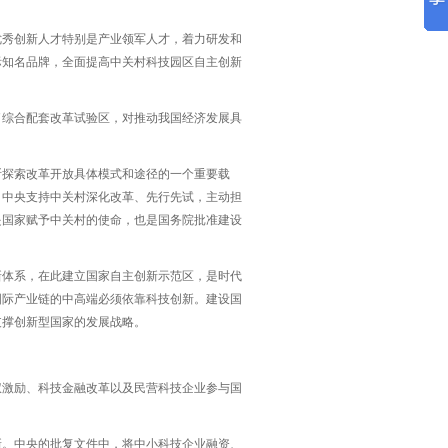
优秀创新人才特别是产业领军人才，着力研发和
际知名品牌，全面提高中关村科技园区自主创新
了综合配套改革试验区，对推动我国经济发展具
断探索改革开放具体模式和途径的一个重要载
，中央支持中关村深化改革、先行先试，主动担
是国家赋予中关村的使命，也是国务院批准建设
新体系，在此建立国家自主创新示范区，是时代
国际产业链的中高端必须依靠科技创新。建设国
支撑创新型国家的发展战略。
权激励、科技金融改革以及民营科技企业参与国
新。中央的批复文件中，将中小科技企业融资、