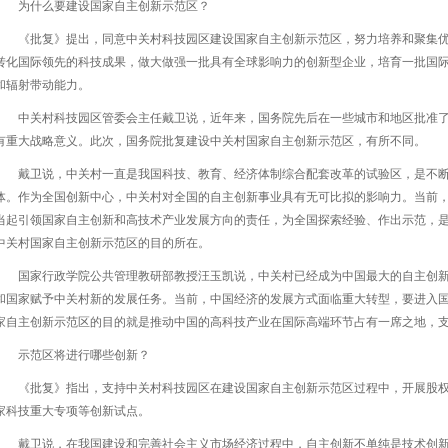
为什么要建设国家自主创新示范区？
《批复》提出，同意中关村科技园区建设国家自主创新示范区，努力培养和聚集
转化国际领先的科技成果，做大做强一批具有全球影响力的创新型企业，培育一批国
和辐射带动能力。
中关村科技园区管委会主任戴卫说，近年来，国务院先后在一些城市和地区批准
有重大战略意义。此次，国务院批复建设中关村国家自主创新示范区，有所不同。
戴卫说，中关村一直是我国科技、教育、经济体制综合配套改革的试验区，是不
体。作为全国创新中心，中关村对全国的自主创新事业具有无可比拟的影响力。当前
当起引领国家自主创新和高技术产业发展方向的责任，为全国探索经验、作出示范，
中关村国家自主创新示范区的目的所在。
国家行政学院公共管理教研部教授汪玉凯说，中关村已经成为中国最大的自主创
和国家赋予中关村新的发展任务。当前，中国经济的发展方式面临重大转型，要进入
家自主创新示范区的目的就是推动中国的高科技产业在国际高端环节占有一席之地，
示范区将进行哪些创新？
《批复》指出，支持中关村科技园区在建设国家自主创新示范区过程中，开展股
家科技重大专项等创新试点。
戴卫说，在我国建设和完善社会主义市场经济过程中，自主创新不单纯是技术创