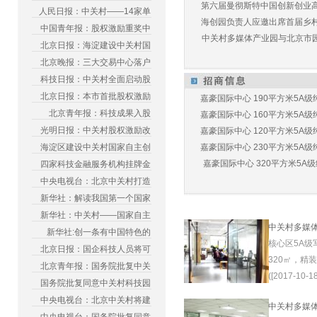
第六届曼彻斯特中国创新创业高峰
人民日报：中关村——14家单
海创园负责人应邀出席首届乡村儿
中国青年报：股权激励重奖中
中关村多媒体产业园与北京市园林
北京日报：海淀建设中关村国
北京晚报：三大交易中心落户
科技日报：中关村全面启动股
北京日报：本市首批股权激励
嘉豪国际中心 190平方米5A级纯
北京青年报：科技成果入股
嘉豪国际中心 160平方米5A级纯
光明日报：中关村股权激励改
嘉豪国际中心 120平方米5A级纯
海淀区建设中关村国家自主创
嘉豪国际中心 230平方米5A级纯
嘉豪国际中心 320平方米5A级纯
四家科技金融服务机构挂牌金
中央电视台：北京中关村打造
新华社：解读我国第一个国家
新华社：中关村——国家自主
中关村多媒
新华社:创一条有中国特色的
核心区5A级
北京日报：国企科技人员将可
320㎡，精
北京青年报：国务院批复中关
([2017-10-18
国务院批复同意中关村科技园
中央电视台：北京中关村将建
中关村多媒