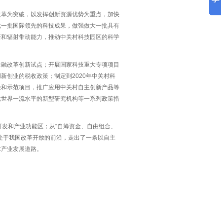
改革为突破，以发挥创新资源优势为重点，加快
化一批国际领先的科技成果，做强做大一批具有
新和辐射带动能力，推动中关村科技园区的科学
。
金融改革创新试点；开展国家科技重大专项项目
新创业的税收政策；制定到2020年中关村科
验和示范项目，推广应用中关村自主创新产品等
批世界一流水平的新型研究机构等一系列政策措
研发和产业功能区；从“自筹资金、自由组合、
处于我国改革开放的前沿，走出了一条以自主
术产业发展道路。