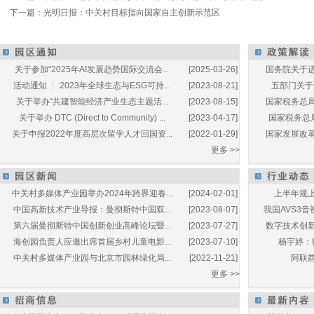
下一篇：
光明日报：中关村目标指向国家自主创新示范区
关于参加“2025年AI发展趋势国际交流会...
[2025-03-26]
国务院关于进
活动通知 ┆ 2023年全球生态与ESG可持...
[2023-08-21]
五部门关于开
关于举办“共建智能经济产业生态主题活...
[2023-08-15]
国家税务总局
关于举办 DTC (Direct to Community) ...
[2023-04-17]
国家税务总局
关于申报2022年度高层次留学人才回国资...
[2022-01-29]
国家发展改革
更多 >>
中关村多媒体产业园举办2024年跨界迎春...
[2024-02-01]
上半年规上
中国高新技术产业导报：曼彻斯特中国双...
[2023-08-07]
我国AVS3音
第六届曼彻斯特中国创新创业高峰论坛暨...
[2023-07-27]
数字技术创新
海创园负责人应邀出席首届乡村儿童电影...
[2023-07-10]
杨宇婷：
中关村多媒体产业园与北京市园林绿化局...
[2022-11-21]
阿联酋
更多 >>