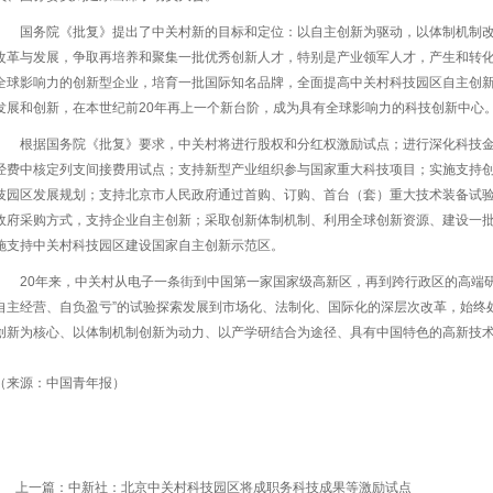
国务院《批复》提出了中关村新的目标和定位：以自主创新为驱动，以体制机制
改革与发展，争取再培养和聚集一批优秀创新人才，特别是产业领军人才，产生和转
全球影响力的创新型企业，培育一批国际知名品牌，全面提高中关村科技园区自主创
发展和创新，在本世纪前20年再上一个新台阶，成为具有全球影响力的科技创新中心
根据国务院《批复》要求，中关村将进行股权和分红权激励试点；进行深化科技
经费中核定列支间接费用试点；支持新型产业组织参与国家重大科技项目；实施支持创
技园区发展规划；支持北京市人民政府通过首购、订购、首台（套）重大技术装备试
政府采购方式，支持企业自主创新；采取创新体制机制、利用全球创新资源、建设一
施支持中关村科技园区建设国家自主创新示范区。
20年来，中关村从电子一条街到中国第一家国家级高新区，再到跨行政区的高端
自主经营、自负盈亏”的试验探索发展到市场化、法制化、国际化的深层次改革，始终
创新为核心、以体制机制创新为动力、以产学研结合为途径、具有中国特色的高新技
（来源：中国青年报）
上一篇：
中新社：北京中关村科技园区将成职务科技成果等激励试点