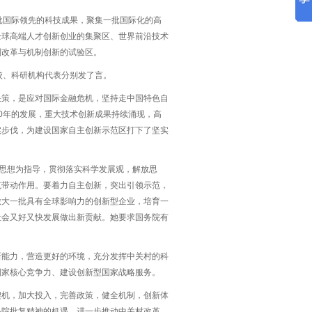
批国际领先的科技成果，聚集一批国际化的高
全球高端人才创新创业的集聚区、世界前沿技术
制改革与机制创新的试验区。
校、科研机构代表分别发了言。
决策，是应对国际金融危机，坚持走中国特色自
0年的发展，重大技术创新成果持续涌现，高
实步伐，为建设国家自主创新示范区打下了坚实
要思想为指导，贯彻落实科学发展观，解放思
范带动作用。要着力自主创新，突出引领示范，
做大一批具有全球影响力的创新型企业，培育一
社会又好又快发展做出新贡献。她要求国务院有
新能力，营造更好的环境，充分发挥中关村的科
国家核心竞争力、建设创新型国家战略服务。
契机，加大投入，完善政策，健全机制，创新体
务院批复精神的机遇，进一步推动中关村改革，