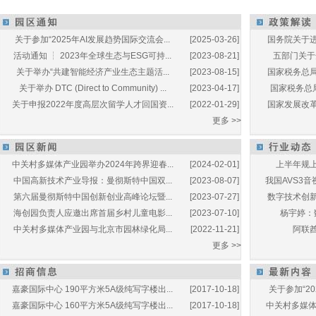
关于参加“2025年AI发展趋势国际交流会...
[2025-03-26]
国务院关于进
活动通知 ┆ 2023年全球生态与ESG可持...
[2023-08-21]
五部门关于开
关于举办“共建智能经济产业生态主题活...
[2023-08-15]
国家税务总局
关于举办 DTC (Direct to Community) ...
[2023-04-17]
国家税务总局
关于申报2022年度高层次留学人才回国资...
[2022-01-29]
国家发展改革
更多 >>
中关村多媒体产业园举办2024年跨界迎春...
[2024-02-01]
上半年规上
中国高新技术产业导报：曼彻斯特中国双...
[2023-08-07]
我国AVS3音
第六届曼彻斯特中国创新创业高峰论坛暨...
[2023-07-27]
数字技术创新
海创园负责人应邀出席首届乡村儿童电影...
[2023-07-10]
杨宇婷：
中关村多媒体产业园与北京市园林绿化局...
[2022-11-21]
阿联酋
更多 >>
嘉豪国际中心 190平方米5A级纯写字楼出...
[2017-10-18]
关于参加“20
嘉豪国际中心 160平方米5A级纯写字楼出...
[2017-10-18]
中关村多媒体产