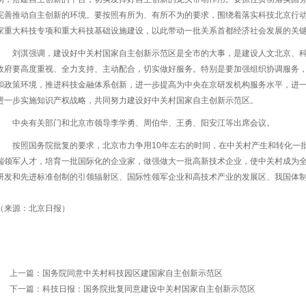
完善推动自主创新的环境。要按照有所为、有所不为的要求，围绕着落实科技北京行
家重大科技专项和重大科技基础设施建设，以此带动一批关系首都经济社会发展的关
刘淇强调，建设好中关村国家自主创新示范区是全市的大事，是建设人文北京、
政府要高度重视、全力支持、主动配合，切实做好服务。特别是要加强组织协调服务
和政策环境，推进科技金融体系创新，进一步提高为中央在京研发机构服务水平，进
进一步实施知识产权战略，共同努力建设好中关村国家自主创新示范区。
中央有关部门和北京市领导李学勇、周伯华、王勇、阳安江等出席会议。
按照国务院批复的要求，北京市力争用10年左右的时间，在中关村产生和转化一
端领军人才，培育一批国际化的企业家，做强做大一批高新技术企业，使中关村成为
研发和先进标准创制的引领辐射区、国际性领军企业和高技术产业的发展区、我国体
（来源：北京日报）
上一篇：
国务院同意中关村科技园区建国家自主创新示范区
下一篇：
科技日报：国务院批复同意建设中关村国家自主创新示范区