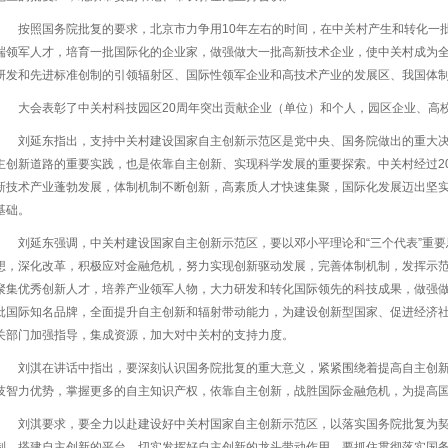
按照国务院批复的要求，北京市力争用10年左右的时间，在中关村产生和转化一
端领军人才，培育一批国际化的企业家，做强做大一批高新技术企业，使中关村成为
研发和先进标准创制的引领辐射区、国际性领军企业和高技术产业的发展区、我国体
大会表彰了中关村科技园区20周年突出贡献企业（单位）和个人，园区企业、高
刘延东指出，支持中关村建设国家自主创新示范区是党中央、国务院做出的重大
主创新道路的重要实践，也是依靠自主创新、实现科学发展的重要探索。中关村经过2
新技术产业蓬勃发展，体制机制不断创新，高素质人才快速集聚，国际化发展迈出坚
基础。
刘延东强调，中关村建设国家自主创新示范区，要以邓小平理论和“三个代表”重
想，深化改革，积极应对金融危机，努力实现创新驱动发展，完善体制机制，发挥示
聚集优秀创新人才，培养产业领军人物，大力研发和转化国际领先的科技成果，做强
批国际知名品牌，全面提升自主创新和辐射带动能力，为建设创新型国家、促进经济
关部门加强指导，集成资源，加大对中关村的支持力度。
刘淇在讲话中指出，要深刻认识国务院批复的重大意义，紧紧围绕着提高自主创
技智力优势，掌握更多的自主知识产权，依靠自主创新，战胜国际金融危机，为提高
刘淇要求，要全力以赴建设好中关村国家自主创新示范区，以落实国务院批复为
制，搭建自主创新的平台，切实发挥好自主创新的龙头带动作用。要抓住贯彻落实国