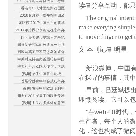
中非智库论坛与会代表一行到
读者分享互动，都
香港青年人才团组到访园区
2018龙舟赛：端午粽香四溢
The original intent
园区获“2017中国自主创新卓
make everying simple.N
2017年跨界分享论坛在京举办
to move finger to get 
园区签署建设曼城人才基地
国务院研究室司长唐元一行到
文 本刊记者 明星
园区与英国皇家马恩岛签署合
中关村支持主办首届哈佛中国
驻美利坚合众国大使馆：李斌
新浪微博，中国
[视频] 哈佛中国青年论坛：
在探寻的事情，其
首届哈佛青年峰会成功举办
[视频] 发展中的欧洲专利申
早前，吕廷斌提出了
知识产权┆发展中的欧洲专利
即微阅读。它可以
[视频] 中关村多媒体创意产
“在web2.0
生产者，每个人的
化，这也构成了微阅