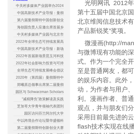
光明网讯 2012
中关村多媒体产业园举办2024
第十五届中国北京
中国高新技术产业导报：曼彻
第六届曼彻斯特中国创新创业
北京维阅信息技术有
海创园负责人应邀出席首届乡
产品新锐奖”奖项。
中关村多媒体产业园与北京市
2022年全球生态可持续发展高
微漫画(http://
中国高新技术产业导报：新场
与微博现有功能的深
2022年首届新场景昆玉河科技
式。作为一个完全
2022年社会影响力投资与可持
至是普通网友，都
全球生态可持续发展峰会倡议
2020年（第四届）曼彻斯特中
的娱乐内容。此外
郑曦原总领事出席第二届曼彻
动，为作者与用户
园区与 Schwarzman Scholars
利。漫画作者、普
“减税降负”政策解读及实践
芝加哥大学青年领袖代表团到
观点，并与朋友们分
园区访问芬兰阿尔托大学
采用目前最先进的
中以跨境合作论坛暨华盛顿科
flash技术实现
第二届曼彻斯特创新创业大赛