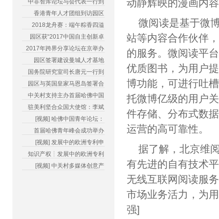
动静辉映的漫画内
中非智库论坛与会代表一行到
香港青年人才团组到访园区
微阅读是基于微
2018龙舟赛：端午粽香四溢
站等内容合作伙伴
园区获“2017中国自主创新卓
2017年跨界分享论坛在京举办
的服务。微阅读平
园区签署建设曼城人才基地
优质图书，为用户
国务院研究室司长唐元一行到
博功能，可进行吐
园区与英国皇家马恩岛签署合
中关村支持主办首届哈佛中国
托微博亿级的用户
驻美利坚合众国大使馆：李斌
件存储、分布式数
[视频] 哈佛中国青年论坛：
运营的高可靠性。
首届哈佛青年峰会成功举办
[视频] 发展中的欧洲专利申
据了解，北京维
知识产权┆发展中的欧洲专利
有先进的自有技术
[视频] 中关村多媒体创意产
无线互联网阅读服
市场业务活力，为用
强]